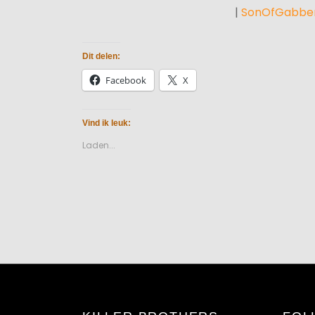
|
SonOfGabber
Dit delen:
Facebook
X
Vind ik leuk:
Laden...