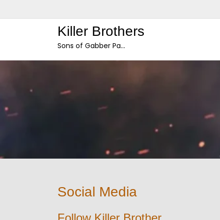
Skip
to
Killer Brothers
content
Sons of Gabber Pa…
Social Media
Follow Killer Brother.