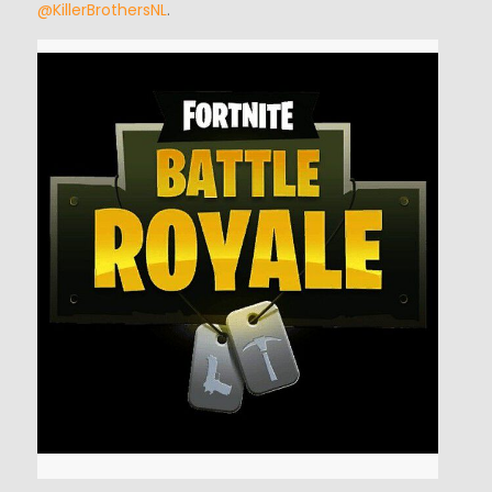
@KillerBrothersNL
.