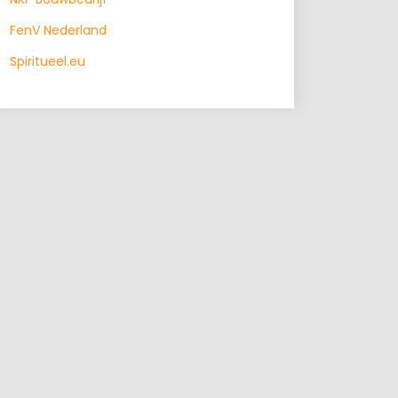
FenV Nederland
Spiritueel.eu