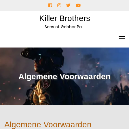
Skip
Facebook
Instagram
Twitter
YouTube
to
Killer Brothers
content
Sons of Gabber Pa…
Algemene Voorwaarden
Algemene Voorwaarden